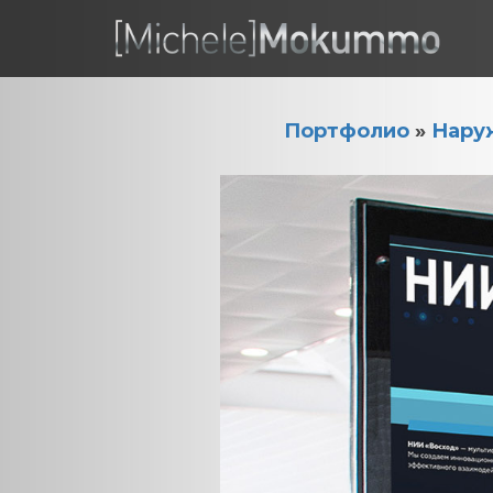
Портфолио
»
Наруж